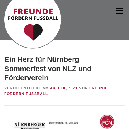
Zum
Inhalt
Menü
springen
Ein Herz für Nürnberg –
NEUES VOM FÖRDERVEREIN
BOTSCHAFTER
Sommerfest von NLZ und
Förderverein
PROJEKTE
ÜBER UNS
FANSHOP
VERÖFFENTLICHT AM
JULI 10, 2021
VON
FREUNDE
FÖRDERN FUSSBALL
MITGLIED WERDEN