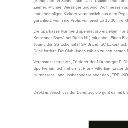
„Sandplatte“ in Schnaittach. Das Traditionsteam d
Ziemer, Michael Wiesinger und Andi Wolf messen
und ehemaligen Kickern vornehmlich aus dem Pegnitz
garantiert, wenn die Profis von einst ab 18:30 ihre 
Die Sparkasse Nürnberg spendet pro erzieltem Tor 1
Kerschner Show“ bei Radio N1) mit dabei. Einen Blic
Teams der SG Eckental (TSV Brand, SC Eckenhaid, 
Duell fordert. Die Club-Jungs zählen zu den beste
Veranstalter sind wir „Förderer der Nürnberger Fu
Sportverein. Schirmherr ist Frank Pitterlein, Erst
Nürnberger Land, insbesondere aber den „FREUN
Direkt im Anschluss der Benefizspiele geht es mit 