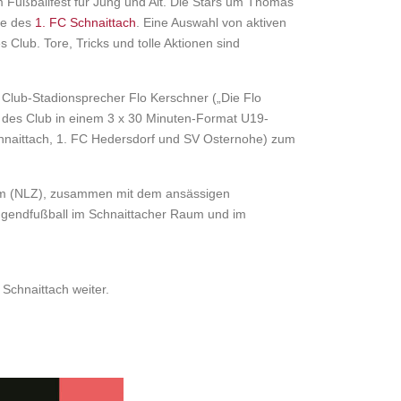
 Fußballfest für Jung und Alt. Die Stars um Thomas
de des
1. FC Schnaittach
. Eine Auswahl von aktiven
lub. Tore, Tricks und tolle Aktionen sind
 Club-Stadionsprecher Flo Kerschner („Die Flo
16 des Club in einem 3 x 30 Minuten-Format U19-
hnaittach, 1. FC Hedersdorf und SV Osternohe) zum
trum (NLZ), zusammen mit dem ansässigen
Jugendfußball im Schnaittacher Raum und im
Schnaittach weiter.