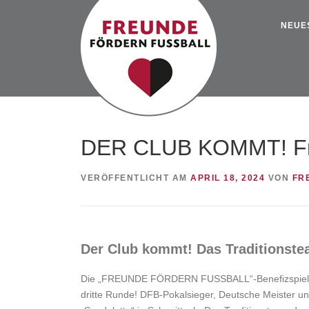
Zum
Inhalt
NEUE
springen
DER CLUB KOMMT! Fre
VERÖFFENTLICHT AM
APRIL 18, 2024
VON
FR
Der Club kommt! Das Traditionstea
Die „FREUNDE FÖRDERN FUSSBALL“-Benefizspiele geh
dritte Runde! DFB-Pokalsieger, Deutsche Meister un