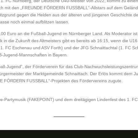
es 1. FC Nürnberg, der Deutsche Ü40-Meister von 2022, kommt zu einem
 sich mit den „FREUNDE FÖRDERN FUSSBALL“-Allstars auf dem Gelän
grund gegen die Helden aus der älteren und jüngeren Geschichte des C
Klasse noch einmal aufblitzen lassen.
00 Euro an die Fußball-Jugend im Nürnberger Land. Als Moderator ist
k in die Zukunft des Altmeisters gibt es bereits ab 16:15, wenn die U
1. FC Eschenau und ASV Forth) und der JFG Schnaittachtal (1. FC Sc
n B-Jugend-Mannschaften in Bayern.
ßball-Jugend“, der Förderverein für das Club-Nachwuchsleistungszen
er Bürgermeister der Marktgemeinde Schnaittach. Der Erlös kommt dem 
DE FÖRDERN FUSSBALL“-Projekten des Fördervereins zugute.
Live-Partymusik (FAKEPOINT) und dem dreitägigen Lindenfest des 1. FC 