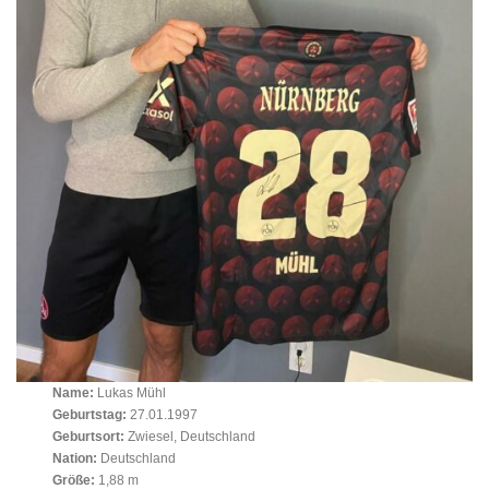
Name:
Lukas Mühl
Geburtstag:
27.01.1997
Geburtsort:
Zwiesel, Deutschland
Nation:
Deutschland
Größe:
1,88 m